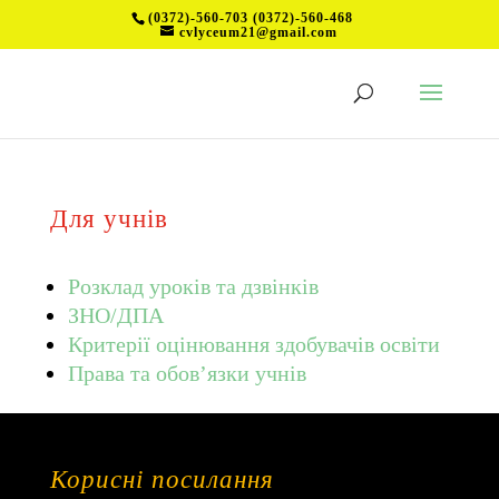
(0372)-560-703 (0372)-560-468
cvlyceum21@gmail.com
Для учнів
Розклад уроків та дзвінків
ЗНО/ДПА
Критерії оцінювання здобувачів освіти
Права та обов’язки учнів
Корисні посилання