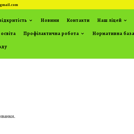
gmail.com
відкритість
Новини
Контакти
Наш ліцей
 освіта
Профілактична робота
Нормативна баз
аду
шиванки.