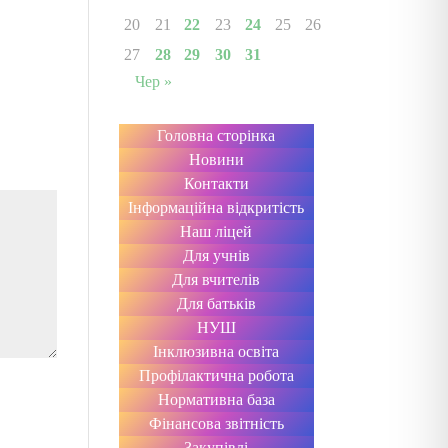
20
21
22
23
24
25
26
27
28
29
30
31
Чер »
Головна сторінка
Новини
Контакти
Інформаційна відкритість
Наш ліцей
Для учнів
Для вчителів
Для батьків
НУШ
Інклюзивна освіта
Профілактична робота
Нормативна база
Фінансова звітність
Закупівлі