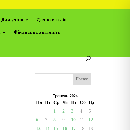
Для учнів
Для вчителів
а
Фінансова звітність
Пошук
Травень 2024
Пн
Вт
Ср
Чт
Пт
Сб
Нд
1
2
3
4
5
6
7
8
9
10
11
12
13
14
15
16
17
18
19