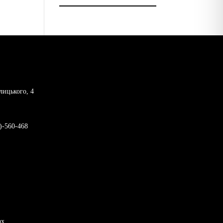
лицького, 4
)-560-468
ах