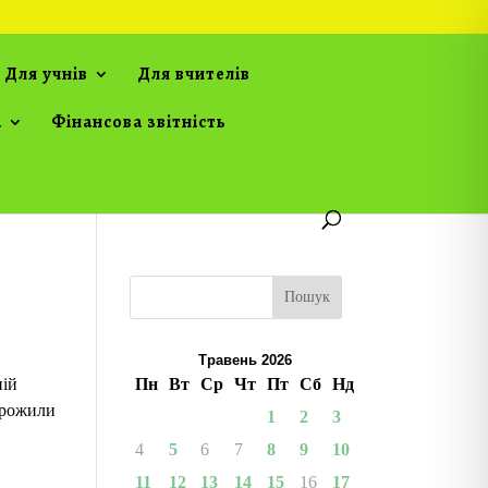
Для учнів
Для вчителів
а
Фінансова звітність
Пошук
Травень 2026
ній
Пн
Вт
Ср
Чт
Пт
Сб
Нд
 прожили
1
2
3
4
5
6
7
8
9
10
11
12
13
14
15
16
17