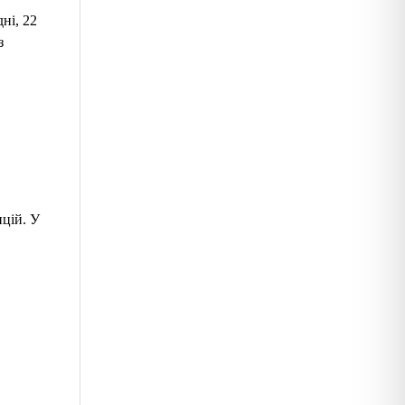
ні, 22
з
ицій. У