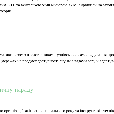
єєвим А.О. та вчителькою хімії Місюрою Ж.М. вирушили на захоп
еорія...
рматики разом з представниками учнівського самоврядування пр
соцмережах на предмет доступності людям з вадами зору й адаптув
ичну нараду
організації закінчення навчального року та інструктажів техні