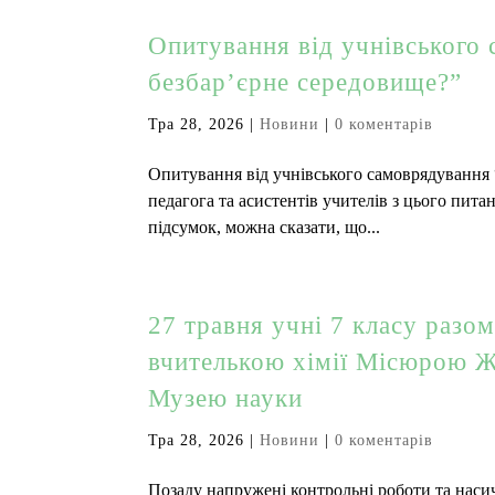
Опитування від учнівського
безбар’єрне середовище?”
Тра 28, 2026
|
Новини
|
0 коментарів
Опитування від учнівського самоврядування 
педагога та асистентів учителів з цього пит
підсумок, можна сказати, що...
27 травня учні 7 класу разо
вчителькою хімії Місюрою Ж
Музею науки
Тра 28, 2026
|
Новини
|
0 коментарів
Позаду напружені контрольні роботи та насич