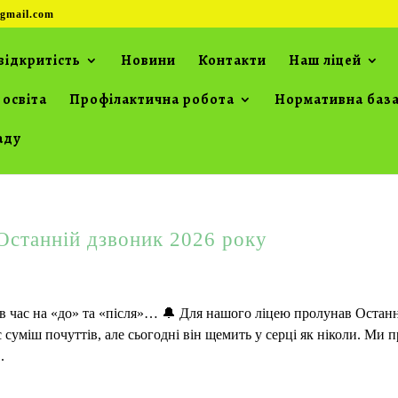
gmail.com
відкритість
Новини
Контакти
Наш ліцей
 освіта
Профілактична робота
Нормативна баз
аду
Останній дзвоник 2026 року
ив час на «до» та «після»… 🔔 Для нашого ліцею пролунав Остан
 суміш почуттів, але сьогодні він щемить у серці як ніколи. Ми
.