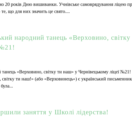
мо 20 років Дню вишиванки. Учнівське самоврядування ліцею п
те, що для них значить це свято....
ський народний танець «Верховино, світку
 №21!
й танець «Верховино, світку ти наш» у Чернівецькому ліцеї №21!
, світку ти наш!» (або «Верховинець») є український письменник
була...
ершили заняття у Школі лідерства!