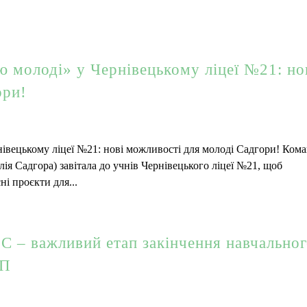
 молоді» у Чернівецькому ліцеї №21: но
ори!
івецькому ліцеї №21: нові можливості для молоді Садгори! Ком
ія Садгора) завітала до учнів Чернівецького ліцеї №21, щоб
ні проєкти для...
 – важливий етап закінчення навчально
ОП