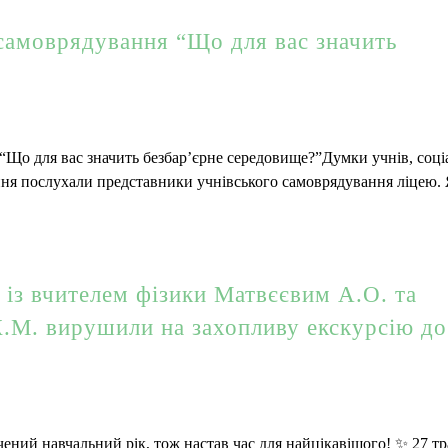
 самоврядування “Що для вас значить
“Що для вас значить безбар’єрне середовище?”Думки учнів, соці
ання послухали представники учнівського самоврядування ліцею.
м із вчителем фізики Матвєєвим А.О. та
.М. вирушили на захопливу екскурсію до
ений навчальний рік, тож настав час для найцікавішого! ✨ 27 т