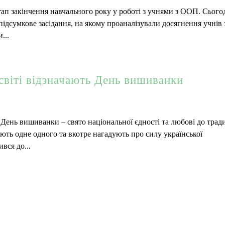
 закінчення навчального року у роботі з учнями з ООП. Сьогод
підсумкове засідання, на якому проаналізували досягнення учнів 
...
 світі відзначають День вишиванки
ь День вишиванки – свято національної єдності та любові до трад
ють одне одного та вкотре нагадують про силу української
вся до...