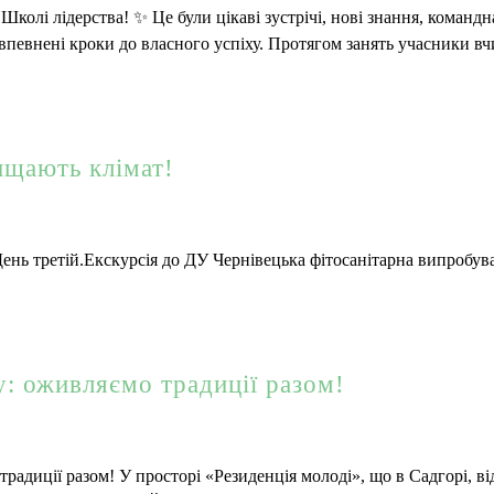
Школі лідерства! ✨ Це були цікаві зустрічі, нові знання, командн
впевнені кроки до власного успіху. Протягом занять учасники в
ищають клімат!
нь третій.Екскурсія до ДУ Чернівецька фітосанітарна випробув
: оживляємо традиції разом!
радиції разом! У просторі «Резиденція молоді», що в Садгорі, ві