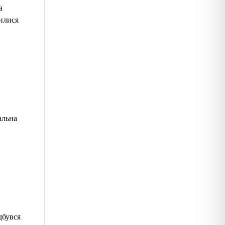
а
чилися
альна
дбувся