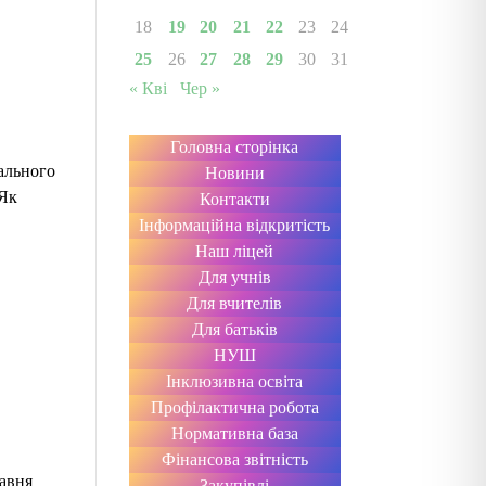
18
19
20
21
22
23
24
25
26
27
28
29
30
31
« Кві
Чер »
Головна сторінка
ального
Новини
 Як
Контакти
Інформаційна відкритість
Наш ліцей
Для учнів
Для вчителів
Для батьків
НУШ
Інклюзивна освіта
Профілактична робота
Нормативна база
Фінансова звітність
равня
Закупівлі