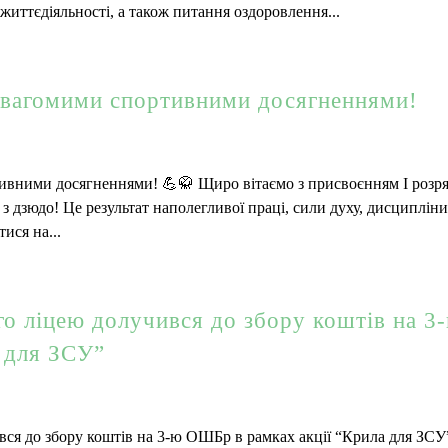
життєдіяльності, а також питання оздоровлення...
 вагомими спортивними досягненнями!
ивними досягненнями! 💪🥋 Щиро вітаємо з присвоєнням І розря
 дзюдо! Це результат наполегливої праці, сили духу, дисципліни
ися на...
о ліцею долучився до збору коштів на 3
 для ЗСУ”
ся до збору коштів на 3-ю ОШБр в рамках акції “Крила для ЗСУ