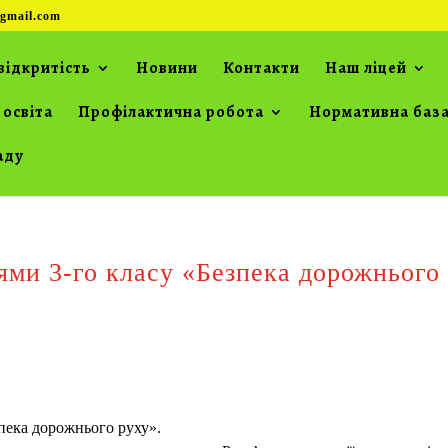
gmail.com
відкритість
Новини
Контакти
Наш ліцей
 освіта
Профілактична робота
Нормативна баз
аду
ями 3-го класу «Безпека дорожнього
зпека дорожнього руху».