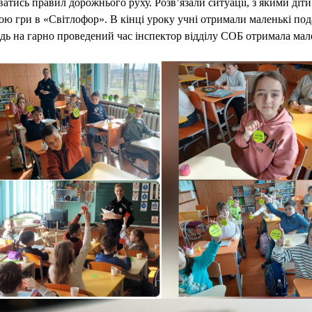
тись правил дорожнього руху. Розвʼязали ситуації, з якими діти
гою гри в «Світлофор». В кінці уроку учні отримали маленькі по
відь на гарно проведений час інспектор відділу СОБ отримала ма