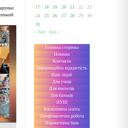
17
18
19
20
21
22
23
дарунки
ленький
24
25
26
27
28
29
30
31
« Лют
Кві »
Головна сторінка
Новини
Контакти
Інформаційна відкритість
Наш ліцей
Для учнів
Для вчителів
Для батьків
НУШ
Інклюзивна освіта
Профілактична робота
Нормативна база