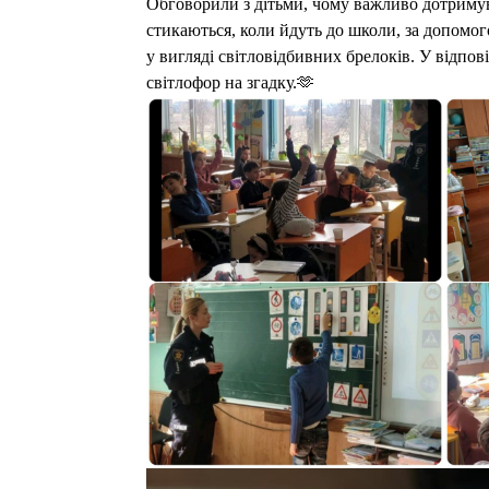
Обговорили з дітьми, чому важливо дотримува
стикаються, коли йдуть до школи, за допомо
у вигляді світловідбивних брелоків. У відпо
світлофор на згадку.🫶