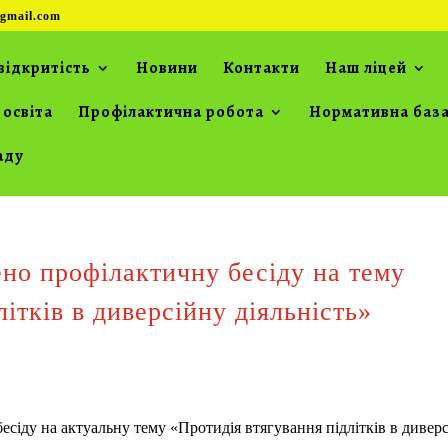
gmail.com
відкритість
Новини
Контакти
Наш ліцей
 освіта
Профілактична робота
Нормативна баз
аду
но профілактичну бесіду на тему
ітків в диверсійну діяльність»
сіду на актуальну тему «Протидія втягування підлітків в дивер