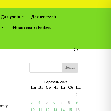
Для учнів
Для вчителів
а
Фінансова звітність
Пошук
Березень 2025
Пн
Вт
Ср
Чт
Пт
Сб
Нд
1
2
3
4
5
6
7
8
9
сійну
10
11
12
13
14
15
16