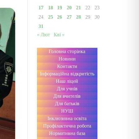
17
18
19
20
21
22
23
24
25
26
27
28
29
30
31
« Лют
Кві »
Головна сторінка
Новини
Контакти
Інформаційна відкритість
Наш ліцей
Для учнів
Для вчителів
Для батьків
НУШ
Інклюзивна освіта
Профілактична робота
Нормативна база