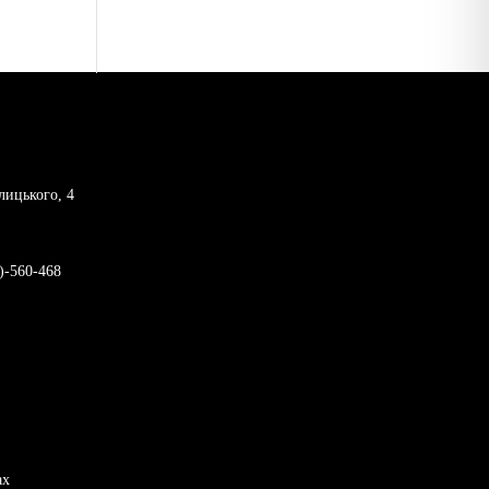
лицького, 4
)-560-468
ах