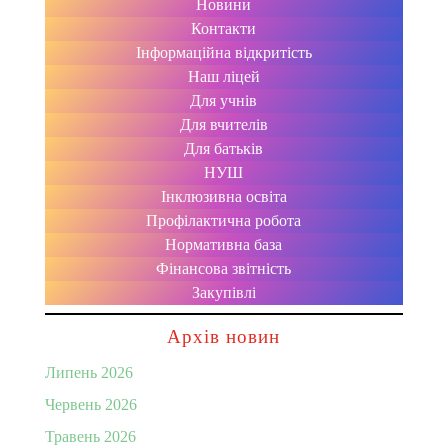
Новини
Контакти
Інформаційна відкритість
Наш ліцей
Для учнів
Для вчителів
Для батьків
НУШ
Інклюзивна освіта
Профілактична робота
Нормативна база
Фінансова звітність
Закупівлі
Архів новин
Липень 2026
Червень 2026
Травень 2026