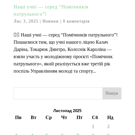
Наші учні — серед “Помічників
патрульного”!
Лис 3, 2025
|
Новини
|
0 коментарів
👮‍♀️ Наші учні — серед “Помічників патрульного”!
Пишаємося тим, що учні нашого ліцею Калач
Даріна, Токарюк Дмитро, Колєснік Кароліна —
взяли участь у молодіжному проєкті «Помічник
патрульного», який реалізується вже третій рік
поспіль Управлінням молоді та спорту...
Пошук
Листопад 2025
Пн
Вт
Ср
Чт
Пт
Сб
Нд
1
2