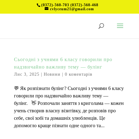
(0372)-560-703 (0372)-560-468
cvlyceum21@gmail.com
Сьогодні з учнями 6 класу говорили про
надзвичайно важливу тему — булінг
Лис 3, 2025
|
Новини
|
0 коментарів
💬 Як розпізнати булінг? Сьогодні з учнями 6 класу
говорили про надзвичайно важливу тему —
булінг.⠀👋 Розпочали заняття з криголама — кожен
учень створив власну візитівку, де розповів про
себе, свої хобі та домашніх улюбленців. Це
допомогло краще пізнати одне одного та...