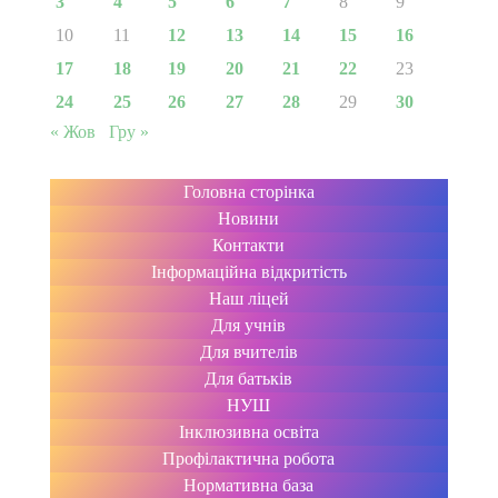
3
4
5
6
7
8
9
10
11
12
13
14
15
16
17
18
19
20
21
22
23
24
25
26
27
28
29
30
« Жов
Гру »
Головна сторінка
Новини
Контакти
Інформаційна відкритість
Наш ліцей
Для учнів
Для вчителів
Для батьків
НУШ
Інклюзивна освіта
Профілактична робота
Нормативна база