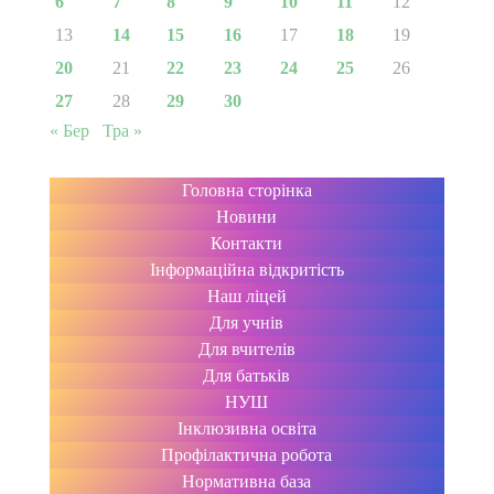
6
7
8
9
10
11
12
13
14
15
16
17
18
19
20
21
22
23
24
25
26
27
28
29
30
« Бер
Тра »
Головна сторінка
Новини
Контакти
Інформаційна відкритість
Наш ліцей
Для учнів
Для вчителів
Для батьків
НУШ
Інклюзивна освіта
Профілактична робота
Нормативна база