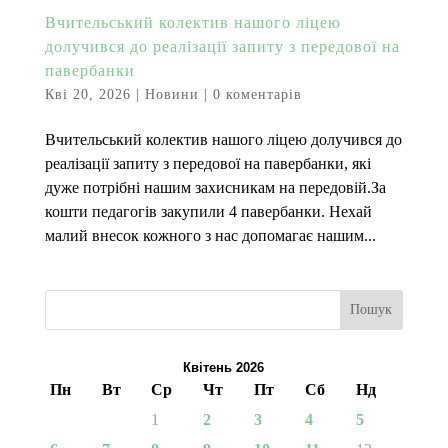
Вчительський колектив нашого ліцею
долучився до реалізації запиту з передової на
павербанки
Кві 20, 2026
|
Новини
|
0 коментарів
Вчительський колектив нашого ліцею долучився до
реалізації запиту з передової на павербанки, які
дуже потрібні нашим захисникам на передовій.За
кошти педагогів закупили 4 павербанки. Нехай
малий внесок кожного з нас допомагає нашим...
Пошук
Квітень 2026
Пн
Вт
Ср
Чт
Пт
Сб
Нд
1
2
3
4
5