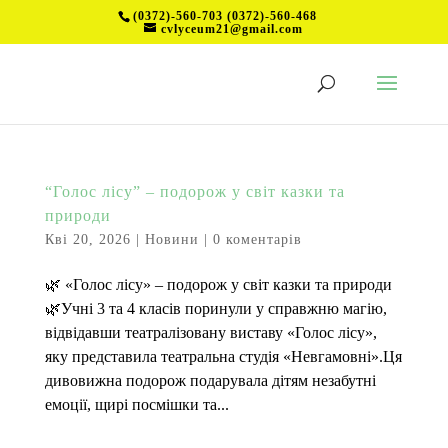
(0372)-560-703 (0372)-560-468
cvlyceum21@gmail.com
“Голос лісу” – подорож у світ казки та
природи
Кві 20, 2026
|
Новини
|
0 коментарів
🌿 «Голос лісу» – подорож у світ казки та природи
🌿Учні 3 та 4 класів поринули у справжню магію,
відвідавши театралізовану виставу «Голос лісу»,
яку представила театральна студія «Невгамовні».Ця
дивовижна подорож подарувала дітям незабутні
емоції, щирі посмішки та...