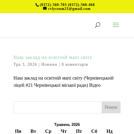
(0372)-560-703 (0372)-560-468
cvlyceum21@gmail.com
Наш заклад на освітній мапі світу
Тра 3, 2026
|
Новини
|
0 коментарів
Наш заклад на освітній мапі світу (Чернівецький
ліцей #21 Чернівецької міської ради) Відео
Пошук
Травень 2026
Пн
Вт
Ср
Чт
Пт
Сб
Нд