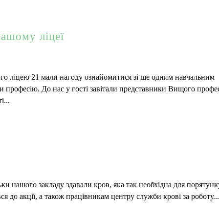
нашому ліцеї
ького ліцею 21 мали нагоду ознайомитися зі ще одним навчальним
ти професію. До нас у гості завітали представники Вищого профе
...
ьки нашого закладу здавали кров, яка так необхідна для порятунк
я до акції, а також працівникам центру служби крові за роботу...