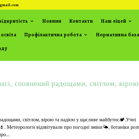
gmail.com
відкритість
Новини
Контакти
Наш ліцей
 освіта
Профілактична робота
Нормативна баз
аду
асі, сповнений радощами, світлом, вірою
радощами, світлом, вірою та надією у щасливе майбутнє🏕.Учні
. Метеорологи відзвітували про погодні зміни🌤, ботаніки роз
ро...