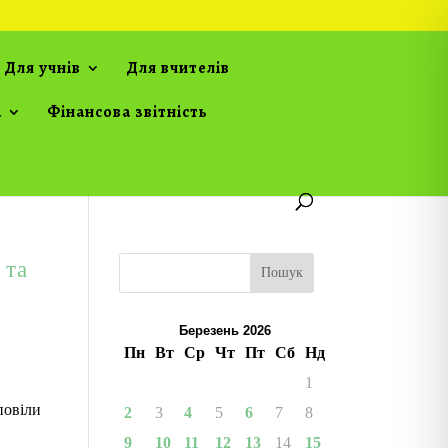
Для учнів
Для вчителів
а
Фінансова звітність
 та
Пошук
Березень 2026
Пн
Вт
Ср
Чт
Пт
Сб
Нд
1
повіли
2
3
4
5
6
7
8
9
10
11
12
13
14
15