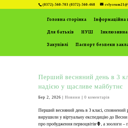
(0372)-560-703 (0372)-560-468
cvlyceum21@
Головна сторінка
Інформаційна 
Для батьків
НУШ
Інклюзивна
Закупівлі
Паспорт безпеки закл
Перший весняний день в 3 кл
надією у щасливе майбутнє
Бер 2, 2026
|
Новини
|
0 коментарів
Перший весняний день в 3 класі, сповнений 
вирушили у віртуальну експедицію до Весни
про пробудження первоцвітів🪻, а зоологи – п