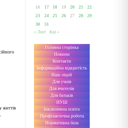
16
17
18
19
20
21
22
23
24
25
26
27
28
29
30
31
« Лют
Кві »
Головна сторінка
сійного
Новини
Контакти
Інформаційна відкритість
Наш ліцей
Для учнів
Для вчителів
Для батьків
НУШ
у життів
Інклюзивна освіта
.
Профілактична робота
Нормативна база